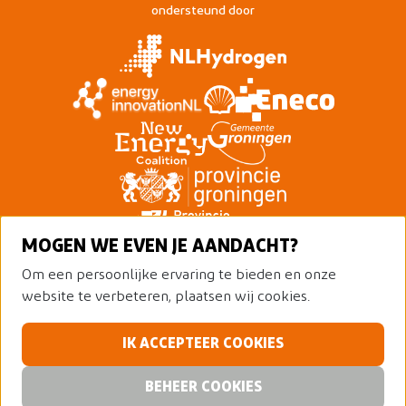
ondersteund door
MOGEN WE EVEN JE AANDACHT?
Om een persoonlijke ervaring te bieden en onze
website te verbeteren, plaatsen wij cookies.
IK ACCEPTEER COOKIES
© 2026 Nederland Waterstofland
Alle rechten voorbehouden
Privacy policy
BEHEER COOKIES
Cookies