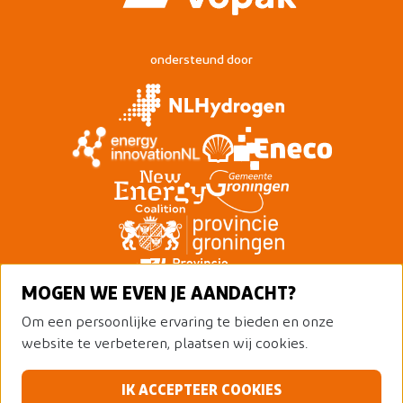
ondersteund door
MOGEN WE EVEN JE AANDACHT?
Om een persoonlijke ervaring te bieden en onze
website te verbeteren, plaatsen wij cookies.
IK ACCEPTEER COOKIES
© 2026 Nederland Waterstofland