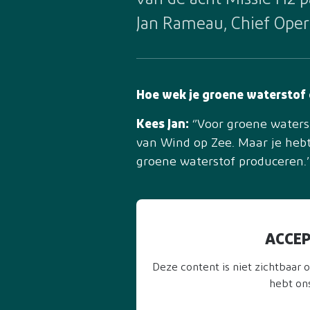
van de acht Missie H2 p
Jan Rameau, Chief Opera
Hoe wek je groene waterstof
Kees Jan:
‘’Voor groene waters
van Wind op Zee. Maar je hebt
groene waterstof produceren.’
ACCEP
Deze content is niet zichtbaar
hebt on