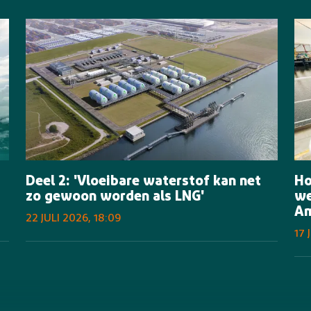
Deel 2: 'Vloeibare waterstof kan net
Ho
zo gewoon worden als LNG'
we
Am
22 JULI 2026, 18:09
17 