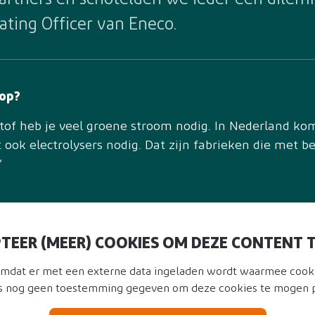
artners en schotelden we ieder een dilemm
ting Officer van Eneco.
 op?
tof heb je veel groene stroom nodig. In Nederland kom
 ook electrolysers nodig. Dat zijn fabrieken die met 
’
TEER (MEER) COOKIES OM DEZE CONTENT T
 omdat er met een externe data ingeladen wordt waarmee cook
s nog geen toestemming gegeven om deze cookies te mogen p