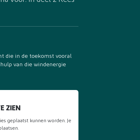
a voor. In deel 2 Kees-
t die in de toekomst vooral
behulp van die windenergie
E ZIEN
ies geplaatst kunnen worden. Je
laatsen.