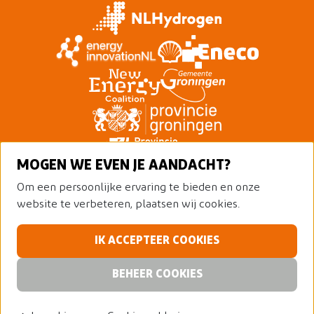
MOGEN WE EVEN JE AANDACHT?
Om een persoonlijke ervaring te bieden en onze
website te verbeteren, plaatsen wij cookies.
IK ACCEPTEER COOKIES
© 2026 Nederland Waterstofland
Alle rechten voorbehouden
Privacy policy
BEHEER COOKIES
Cookies
Waterstofkaart