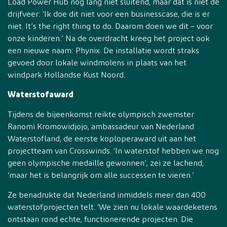
Load Power Hub nog lang niet sluitend, maar dat is niet de
drijfveer: ‘Ik doe dit niet voor een businesscase, die is er
niet. It’s the right thing to do. Daarom doen we dit – voor
onze kinderen.’ Na de overdracht kreeg het project ook
een nieuwe naam: Phynix. De installatie wordt straks
gevoed door lokale windmolens in plaats van het
windpark Hollandse Kust Noord.
Waterstofaward
Tijdens de bijeenkomst reikte olympisch zwemster
Ranomi Kromowidjojo, ambassadeur van Nederland
Waterstofland, de eerste koploperaward uit aan het
projectteam van Crosswinds. ‘In waterstof hebben we nog
geen olympische medaille gewonnen’, zei ze lachend,
‘maar het is belangrijk om alle successen te vieren.’
Ze benadrukte dat Nederland inmiddels meer dan 400
waterstofprojecten telt. ‘We zien nu lokale waardeketens
ontstaan rond echte, functionerende projecten. Die