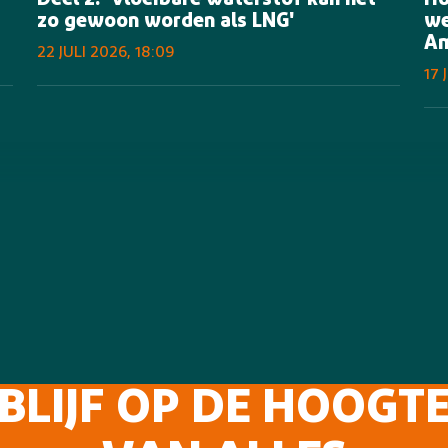
Deel 2: 'Vloeibare waterstof kan net
Ho
zo gewoon worden als LNG'
we
Am
22 JULI 2026, 18:09
17 
BLIJF OP DE HOOGT