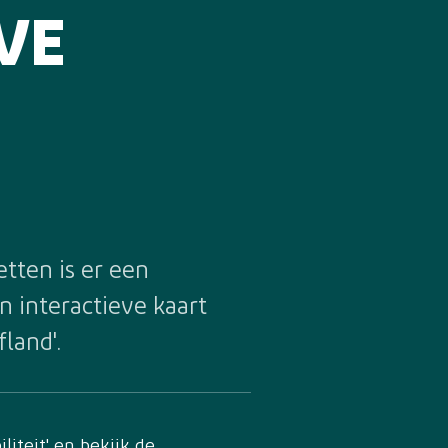
VE
tten is er een
n interactieve kaart
land'.
iteit' en bekijk de