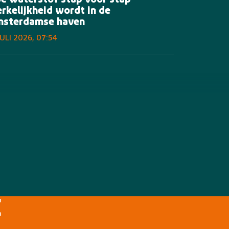
e waterstof stap voor stap
rkelijkheid wordt in de
sterdamse haven
JULI 2026, 07:54
E