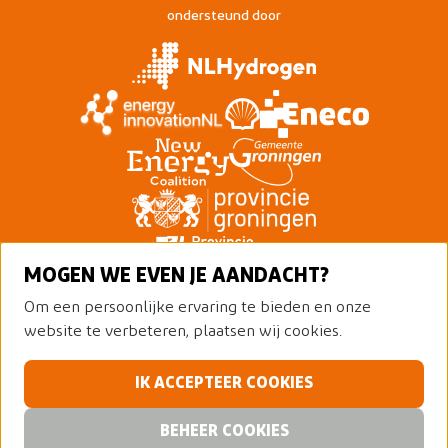
ondersteund door
MOGEN WE EVEN JE AANDACHT?
Om een persoonlijke ervaring te bieden en onze
website te verbeteren, plaatsen wij cookies.
IK ACCEPTEER COOKIES
© 2026 Nederland Waterstofland
Alle rechten voorbehouden
Privacy policy
BEHEER COOKIES