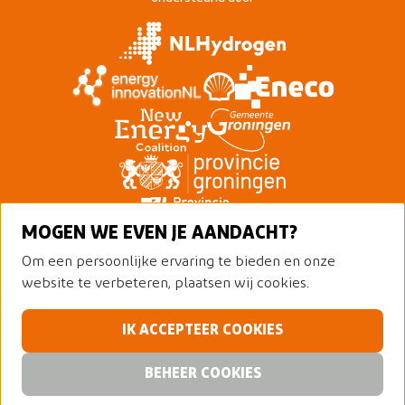
MOGEN WE EVEN JE AANDACHT?
Om een persoonlijke ervaring te bieden en onze
website te verbeteren, plaatsen wij cookies.
IK ACCEPTEER COOKIES
© 2026 Nederland Waterstofland
Alle rechten voorbehouden
Privacy policy
BEHEER COOKIES
Cookies