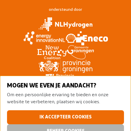
ondersteund door
MOGEN WE EVEN JE AANDACHT?
Om een persoonlijke ervaring te bieden en onze
website te verbeteren, plaatsen wij cookies.
IK ACCEPTEER COOKIES
© 2026 Nederland Waterstofland
Alle rechten voorbehouden
Privacy policy