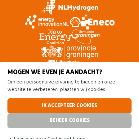
MOGEN WE EVEN JE AANDACHT?
Om een persoonlijke ervaring te bieden en onze
website te verbeteren, plaatsen wij cookies.
IK ACCEPTEER COOKIES
© 2026 Nederland Waterstofland
Alle rechten voorbehouden
Privacy policy
BEHEER COOKIES
Cookies
Waterstofkaart