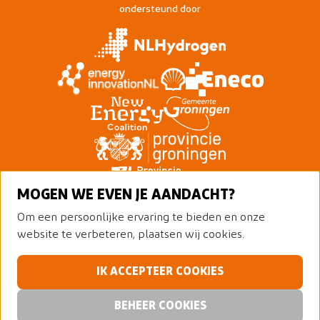
ondersteund door
MOGEN WE EVEN JE AANDACHT?
Om een persoonlijke ervaring te bieden en onze
website te verbeteren, plaatsen wij cookies.
IK ACCEPTEER COOKIES
© 2026 Nederland Waterstofland
Alle rechten voorbehouden
Privacy policy
BEHEER COOKIES